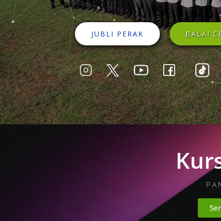
JUBLI PERAK
BALAI C
Kurs
PA
Sen