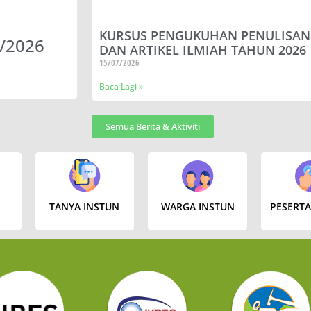
KURSUS PENGUKUHAN PENULISAN 
/2026
INFOGRAFIK BAHAGIAN
DAN ARTIKEL ILMIAH TAHUN 2026
15/07/2026
Baca Lagi »
Semua Berita & Aktiviti
TANYA INSTUN
WARGA INSTUN
PESERTA