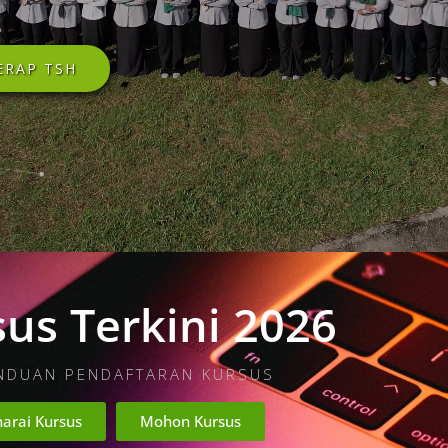
ERAP TSH
us Terkini 2026
NDUAN PENDAFTARAN KURSUS
arai Kursus
Mohon Kursus