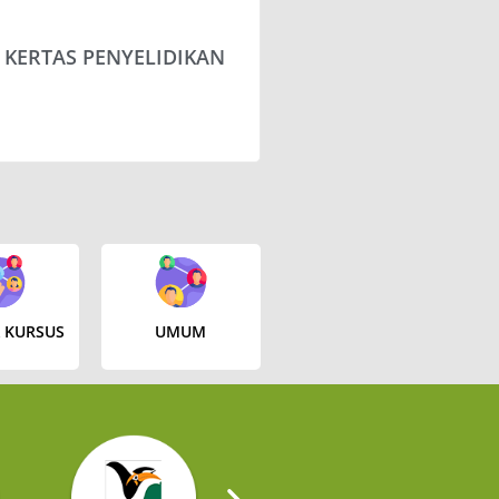
KERTAS PENYELIDIKAN
 PENTADBIRAN
INFOGRAFIK BAHA
PEM
 KURSUS
UMUM