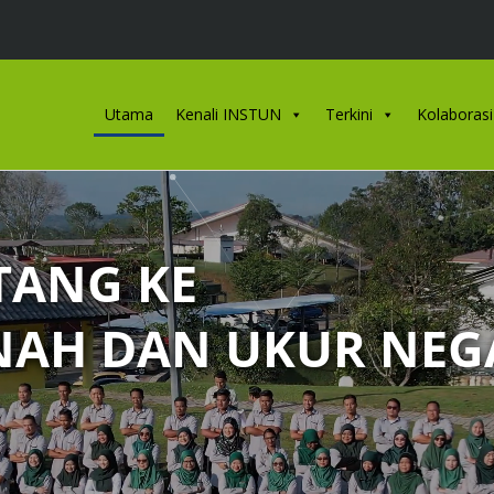
Utama
Kenali INSTUN
Terkini
Kolaborasi
TANG KE
ANAH DAN UKUR NE