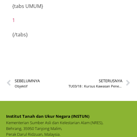
{tabs UMUM}
1
{/tabs}
SEBELUMNYA
SETERUSNYA
Objektif
TU03/18 : Kursus Kawasan Penempatan Berkelompok Di Bawah Akta Tanah (Kawasan Penempatan Berkelompok) 1960 Bilangan 1
Institut Tanah dan Ukur Negara (INSTUN)
Kementerian Sumber Asli dan Kelestarian Alam (NRES),
Behrang, 35950 Tanjong Malim,
Perak Darul Ridzuan, Malaysia.