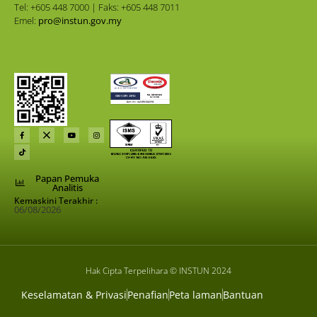
Tel: +605 448 7000 | Faks: +605 448 7011
Emel:
pro@instun.gov.my
Papan Pemuka
Analitis
Kemaskini Terakhir :
06/08/2026
Hak Cipta Terpelihara © INSTUN 2024
Keselamatan & Privasi
Penafian
Peta laman
Bantuan