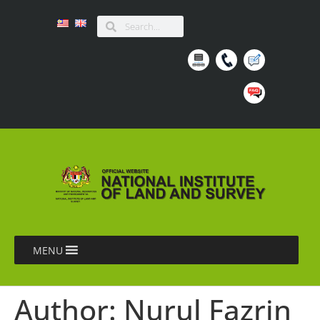
MENU
Author:
Nurul Fazrin