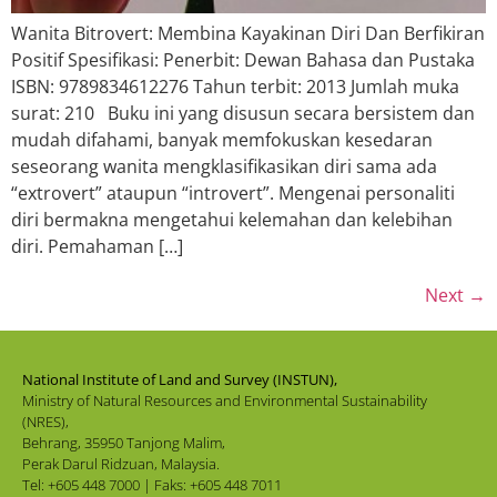
Wanita Bitrovert: Membina Kayakinan Diri Dan Berfikiran
Positif Spesifikasi: Penerbit: Dewan Bahasa dan Pustaka
ISBN: 9789834612276 Tahun terbit: 2013 Jumlah muka
surat: 210 Buku ini yang disusun secara bersistem dan
mudah difahami, banyak memfokuskan kesedaran
seseorang wanita mengklasifikasikan diri sama ada
“extrovert” ataupun “introvert”. Mengenai personaliti
diri bermakna mengetahui kelemahan dan kelebihan
diri. Pemahaman […]
Next
→
National Institute of Land and Survey (INSTUN),
Ministry of Natural Resources and Environmental Sustainability
(NRES),
Behrang, 35950 Tanjong Malim,
Perak Darul Ridzuan, Malaysia.
Tel: +605 448 7000 | Faks: +605 448 7011