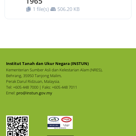
1965
1 file(s)
506.20 KB
Institut Tanah dan Ukur Negara (INSTUN)
Kementerian Sumber Asli dan Kelestarian Alam (NRES),
Behrang, 35950 Tanjong Malim,
Perak Darul Ridzuan, Malaysia.
Tel: +605 448 7000 | Faks: +605 448 7011
Emel:
pro@instun.gov.my