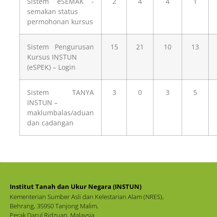
Sistem eSEMAK -
2
4
4
1
semakan status
permohonan kursus
Sistem Pengurusan
15
21
10
13
Kursus INSTUN
(eSPEK) – Login
Sistem TANYA
3
0
3
5
INSTUN –
maklumbalas/aduan
dan cadangan
Institut Tanah dan Ukur Negara (INSTUN)
Kementerian Sumber Asli dan Kelestarian Alam (NRES),
Behrang, 35950 Tanjong Malim,
Perak Darul Ridzuan, Malaysia.