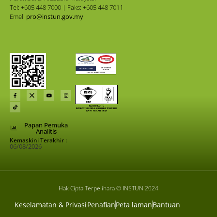
Tel: +605 448 7000 | Faks: +605 448 7011
Emel:
pro@instun.gov.my
Papan Pemuka
Analitis
Kemaskini Terakhir :
06/08/2026
Hak Cipta Terpelihara © INSTUN 2024
Keselamatan & Privasi
Penafian
Peta laman
Bantuan