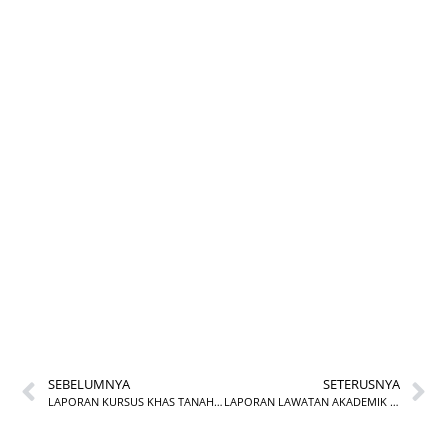
LAPORAN KURSUS
DALAM TALIAN:
PEMETAAN UTILITI
BAWAH TANAH
(UKE03/25)
SEBELUMNYA
SETERUSNYA
LAPORAN KURSUS KHAS TANAH BAGI ANGGOTA PENTADBIRAN TANAH: PENOLONG PEGAWAI TANAH (TL14/25)
LAPORAN LAWATAN AKADEMIK PELAJAR DARI MANAGEMENT AND SCIENCE UNIVERSITY (MSU) KE INSTUN