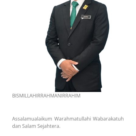
BISMILLAHIRRAHMANIRRAHIM
Assalamualaikum Warahmatullahi Wabarakatuh
dan Salam Sejahtera.