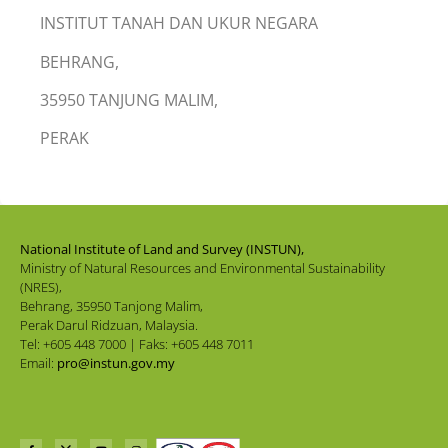
INSTITUT TANAH DAN UKUR NEGARA
BEHRANG,
35950 TANJUNG MALIM,
PERAK
National Institute of Land and Survey (INSTUN),
Ministry of Natural Resources and Environmental Sustainability
(NRES),
Behrang, 35950 Tanjong Malim,
Perak Darul Ridzuan, Malaysia.
Tel: +605 448 7000 | Faks: +605 448 7011
Email:
pro@instun.gov.my