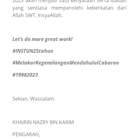
2023 akan menjadi satu kenyataan serta ibadah
yang sentiasa memperolehi keberkatan dari
Allah SWT, InsyaAllah.
Let’s do more great work!
#INSTUN25tahun
#MelakarKegemilanganMendahuluiCabaran
#19982023
Sekian, Wassalam.
KHAIRIN NAZRY BIN KARIM
PENGARAH,