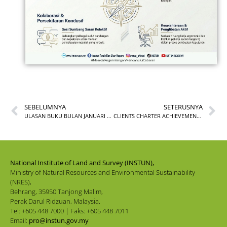
SEBELUMNYA
SETERUSNYA
ULASAN BUKU BULAN JANUARI BIL. 1/2026
CLIENTS CHARTER ACHIEVEMENT FOR DECEMBER 2025
National Institute of Land and Survey (INSTUN),
Ministry of Natural Resources and Environmental Sustainability
(NRES),
Behrang, 35950 Tanjong Malim,
Perak Darul Ridzuan, Malaysia.
Tel: +605 448 7000 | Faks: +605 448 7011
Email:
pro@instun.gov.my