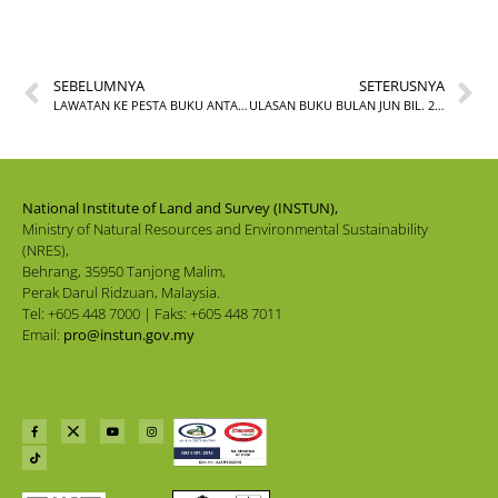
SEBELUMNYA
SETERUSNYA
LAWATAN KE PESTA BUKU ANTARABANGSA KUALA LUMPUR (PBAKL)
ULASAN BUKU BULAN JUN BIL. 2/2026
National Institute of Land and Survey (INSTUN),
Ministry of Natural Resources and Environmental Sustainability
(NRES),
Behrang, 35950 Tanjong Malim,
Perak Darul Ridzuan, Malaysia.
Tel: +605 448 7000 | Faks: +605 448 7011
Email:
pro@instun.gov.my