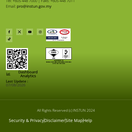
Tel: +605 448 7000 | Faks: +605 448 7011
Email:
pro@instun.gov.my
Dashboard
Analytics
Last Update :
07/08/2026
All Rights Reserved (c) INSTUN 2024
Security & Privacy
Disclaimer
Site Map
Help