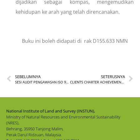
dijadikan sebagai kompas, mengemudikan
kehidupan ke arah yang telah direncanakan.
Buku ini boleh didapati di rak D155.633 NMN
SEBELUMNYA
SETERUSNYA
SESI AUDIT PENGAWASAN ISO 9001:2015 TAHUN 2026 PERINGKAT INSTUN
CLIENTS CHARTER ACHIEVEMENT FOR MAY 2026
National Institute of Land and Survey (INSTUN),
Ministry of Natural Resources and Environmental Sustainability
(NRES),
Behrang, 35950 Tanjong Malim,
Perak Darul Ridzuan, Malaysia.