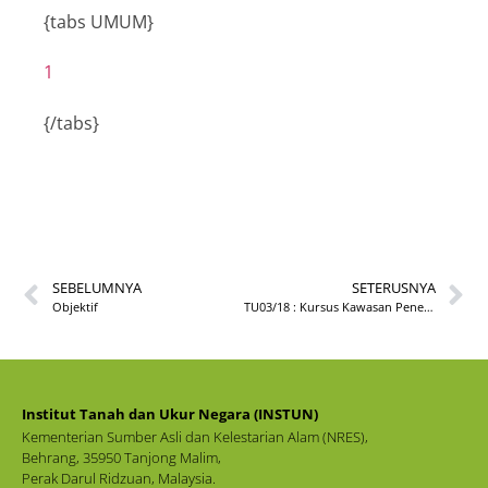
{tabs UMUM}
1
{/tabs}
SEBELUMNYA
SETERUSNYA
Objektif
TU03/18 : Kursus Kawasan Penempatan Berkelompok Di Bawah Akta Tanah (Kawasan Penempatan Berkelompok) 1960 Bilangan 1
Institut Tanah dan Ukur Negara (INSTUN)
Kementerian Sumber Asli dan Kelestarian Alam (NRES),
Behrang, 35950 Tanjong Malim,
Perak Darul Ridzuan, Malaysia.