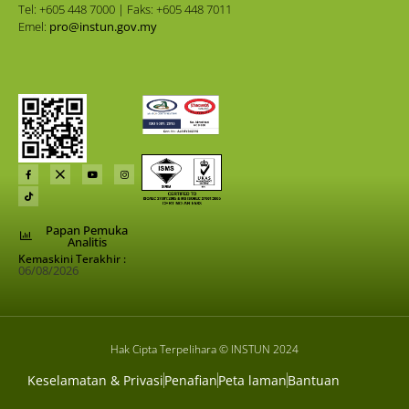
Tel: +605 448 7000 | Faks: +605 448 7011
Emel:
pro@instun.gov.my
Papan Pemuka
Analitis
Kemaskini Terakhir :
06/08/2026
Hak Cipta Terpelihara © INSTUN 2024
Keselamatan & Privasi
Penafian
Peta laman
Bantuan