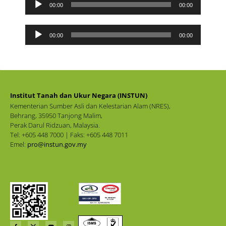
Pemain
00:00
00:00
Audio
Pemain
00:00
00:00
Audio
Institut Tanah dan Ukur Negara (INSTUN)
Kementerian Sumber Asli dan Kelestarian Alam (NRES),
Behrang, 35950 Tanjong Malim,
Perak Darul Ridzuan, Malaysia.
Tel: +605 448 7000 | Faks: +605 448 7011
Emel:
pro@instun.gov.my