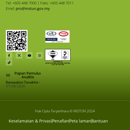
Tel: +605 448 7000 | Faks: +605 448 7011
Emel:
pro@instun.gov.my
Papan Pemuka
Analitis
Kemaskini Terakhir :
07/08/2026
Hak Cipta Terpelihara © INSTUN 2024
Keselamatan & Privasi
Penafian
Peta laman
Bantuan