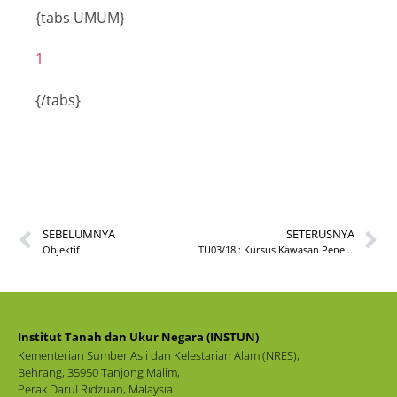
{tabs UMUM}
1
{/tabs}
SEBELUMNYA
SETERUSNYA
Objektif
TU03/18 : Kursus Kawasan Penempatan Berkelompok Di Bawah Akta Tanah (Kawasan Penempatan Berkelompok) 1960 Bilangan 1
Institut Tanah dan Ukur Negara (INSTUN)
Kementerian Sumber Asli dan Kelestarian Alam (NRES),
Behrang, 35950 Tanjong Malim,
Perak Darul Ridzuan, Malaysia.