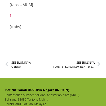
{tabs UMUM}
1
{/tabs}
SEBELUMNYA
SETERUSNYA
Objektif
TU03/18 : Kursus Kawasan Penempatan Berkelompok Di Bawah Akta Tanah (Kawasan Penempatan Berkelompok) 1960 Bilangan 1
Institut Tanah dan Ukur Negara (INSTUN)
Kementerian Sumber Asli dan Kelestarian Alam (NRES),
Behrang, 35950 Tanjong Malim,
Perak Darul Ridzuan, Malaysia.