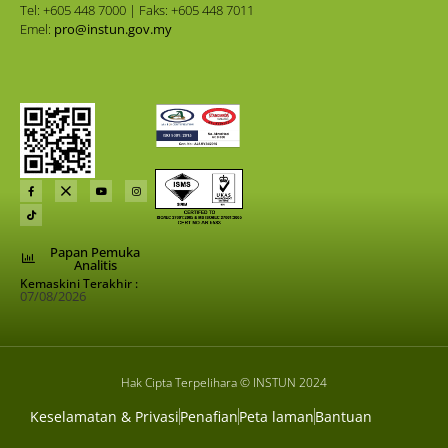
Tel: +605 448 7000 | Faks: +605 448 7011
Emel:
pro@instun.gov.my
Papan Pemuka
Analitis
Kemaskini Terakhir :
07/08/2026
Hak Cipta Terpelihara © INSTUN 2024
Keselamatan & Privasi
Penafian
Peta laman
Bantuan