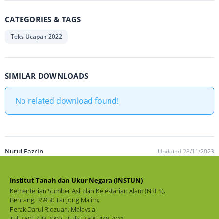
CATEGORIES & TAGS
Teks Ucapan 2022
SIMILAR DOWNLOADS
No related download found!
Nurul Fazrin
Updated 28/11/2023
Institut Tanah dan Ukur Negara (INSTUN)
Kementerian Sumber Asli dan Kelestarian Alam (NRES),
Behrang, 35950 Tanjong Malim,
Perak Darul Ridzuan, Malaysia.
Tel: +605 448 7000 | Faks: +605 448 7011