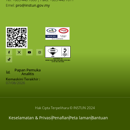
Emel:
pro@instun.gov.my
Papan Pemuka
Analitis
Kemaskini Terakhir :
07/08/2026
Hak Cipta Terpelihara © INSTUN 2024
Keselamatan & Privasi
Penafian
Peta laman
Bantuan