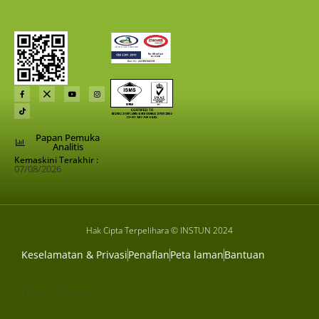
Papan Pemuka
Analitis
Kemaskini Terakhir :
07/08/2026
Hak Cipta Terpelihara © INSTUN 2024
Keselamatan & Privasi
Penafian
Peta laman
Bantuan
Dasar Privasi