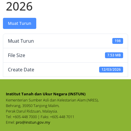
2026
Muat Turun
Muat Turun
198
File Size
7.53 MB
Create Date
12/03/2026
Institut Tanah dan Ukur Negara (INSTUN)
Kementerian Sumber Asli dan Kelestarian Alam (NRES),
Behrang, 35950 Tanjong Malim,
Perak Darul Ridzuan, Malaysia.
Tel: +605 448 7000 | Faks: +605 448 7011
Emel:
pro@instun.gov.my