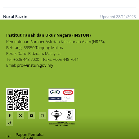
Nurul Fazrin
Updated 28/11/2023
Institut Tanah dan Ukur Negara (INSTUN)
Kementerian Sumber Asli dan Kelestarian Alam (NRES),
Behrang, 35950 Tanjong Malim,
Perak Darul Ridzuan, Malaysia.
Tel: +605 448 7000 | Faks: +605 448 7011
Emel:
pro@instun.gov.my
Papan Pemuka
Analitis