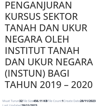
PENGANJURAN
KURSUS SEKTOR
TANAH DAN UKUR
NEGARA OLEH
INSTITUT TANAH
DAN UKUR NEGARA
(INSTUN) BAGI
TAHUN 2019 – 2020
Muat Turun
32
File Size
456.11 KB
File Count
1
Create Date
28/11/2023
Last Updated
28/11/2023