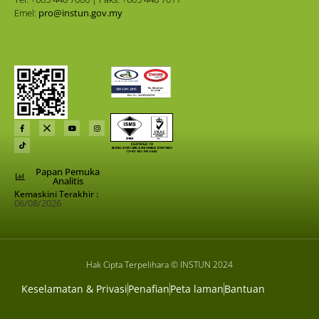
Emel:
pro@instun.gov.my
Papan Pemuka
Analitis
Kemaskini Terakhir :
06/08/2026
Hak Cipta Terpelihara © INSTUN 2024
Keselamatan & Privasi
Penafian
Peta laman
Bantuan