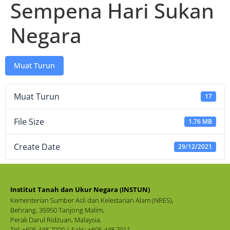
Sempena Hari Sukan
Negara
Muat Turun
Muat Turun
17
File Size
1.76 MB
Create Date
29/12/2021
Institut Tanah dan Ukur Negara (INSTUN)
Kementerian Sumber Asli dan Kelestarian Alam (NRES),
Behrang, 35950 Tanjong Malim,
Perak Darul Ridzuan, Malaysia.
Tel: +605 448 7000 | Faks: +605 448 7011