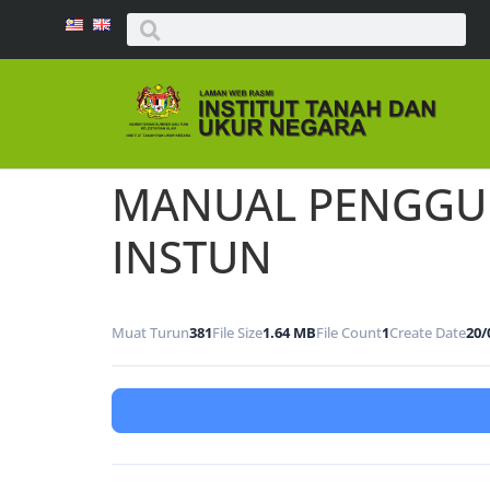
MANUAL PENGGUN
INSTUN
Muat Turun
381
File Size
1.64 MB
File Count
1
Create Date
20/