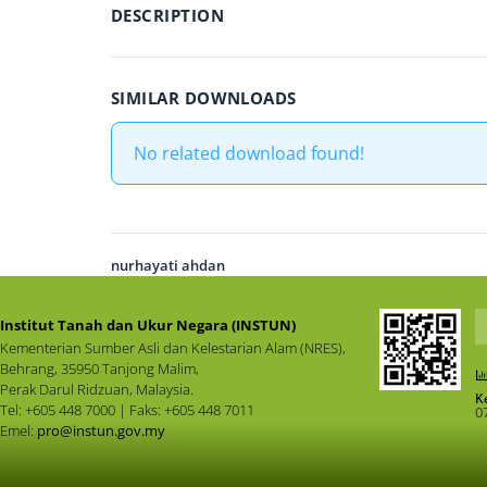
DESCRIPTION
SIMILAR DOWNLOADS
No related download found!
nurhayati ahdan
Institut Tanah dan Ukur Negara (INSTUN)
Kementerian Sumber Asli dan Kelestarian Alam (NRES),
Behrang, 35950 Tanjong Malim,
Perak Darul Ridzuan, Malaysia.
K
Tel: +605 448 7000 | Faks: +605 448 7011
0
Emel:
pro@instun.gov.my