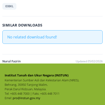
IDBKL
SIMILAR DOWNLOADS
No related download found!
Nurul Fazrin
Updated 05/02/2026
Institut Tanah dan Ukur Negara (INSTUN)
Kementerian Sumber Asli dan Kelestarian Alam (NRES),
Behrang, 35950 Tanjong Malim,
Perak Darul Ridzuan, Malaysia.
Tel: +605 448 7000 | Faks: +605 448 7011
Emel:
pro@instun.gov.my