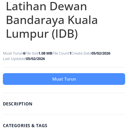
Latihan Dewan
Bandaraya Kuala
Lumpur (IDB)
Muat Turun
6
File Size
1.08 MB
File Count
1
Create Date
05/02/2026
Last Updated
05/02/2026
Muat Turun
DESCRIPTION
CATEGORIES & TAGS