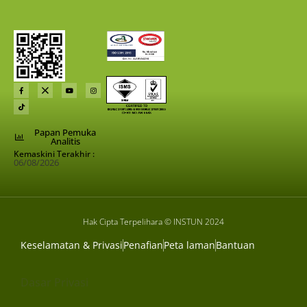
Papan Pemuka
Analitis
Kemaskini Terakhir :
06/08/2026
Hak Cipta Terpelihara © INSTUN 2024
Keselamatan & Privasi
Penafian
Peta laman
Bantuan
Dasar Privasi