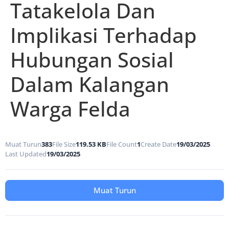
Tatakelola Dan
Implikasi Terhadap
Hubungan Sosial
Dalam Kalangan
Warga Felda
Muat Turun
383
File Size
119.53 KB
File Count
1
Create Date
19/03/2025
Last Updated
19/03/2025
Muat Turun