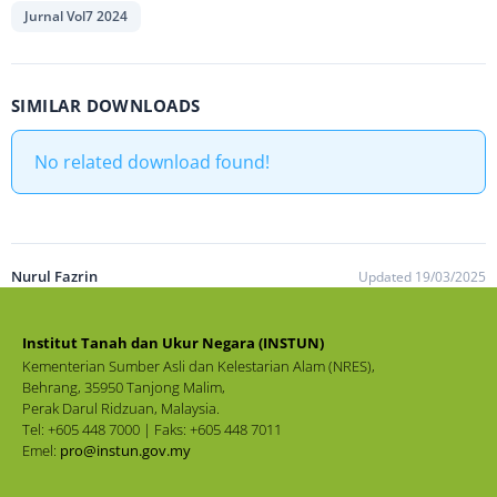
Jurnal Vol7 2024
SIMILAR DOWNLOADS
No related download found!
Nurul Fazrin
Updated 19/03/2025
Institut Tanah dan Ukur Negara (INSTUN)
Kementerian Sumber Asli dan Kelestarian Alam (NRES),
Behrang, 35950 Tanjong Malim,
Perak Darul Ridzuan, Malaysia.
Tel: +605 448 7000 | Faks: +605 448 7011
Emel:
pro@instun.gov.my