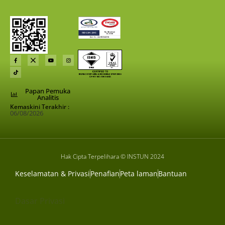
Papan Pemuka
Analitis
Kemaskini Terakhir :
06/08/2026
Hak Cipta Terpelihara © INSTUN 2024
Keselamatan & Privasi
Penafian
Peta laman
Bantuan
Dasar Privasi