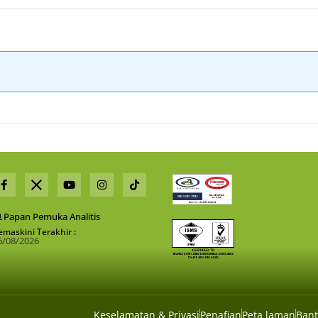
Papan Pemuka Analitis
emaskini Terakhir :
6/08/2026
Keselamatan & Privasi
Penafian
Peta laman
Ban