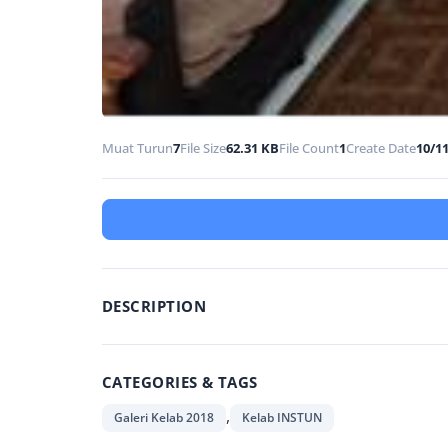
Muat Turun
7
File Size
62.31 KB
File Count
1
Create Date
10/1
DESCRIPTION
CATEGORIES & TAGS
,
Galeri Kelab 2018
Kelab INSTUN