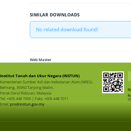
SIMILAR DOWNLOADS
No related download found!
Web Master
Institut Tanah dan Ukur Negara (INSTUN)
Kementerian Sumber Asli dan Kelestarian Alam (NRES),
Behrang, 35950 Tanjong Malim,
Perak Darul Ridzuan, Malaysia.
K
Tel: +605 448 7000 | Faks: +605 448 7011
0
Emel:
pro@instun.gov.my