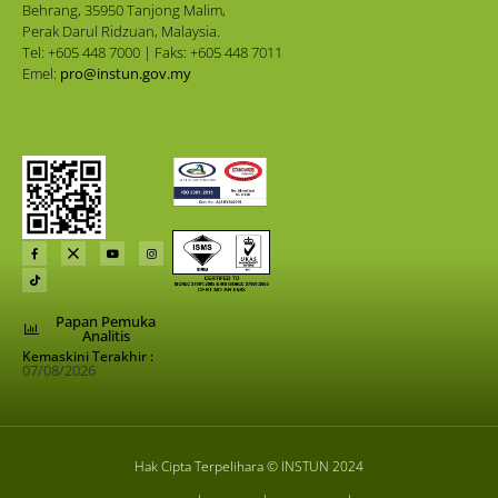
Behrang, 35950 Tanjong Malim,
Perak Darul Ridzuan, Malaysia.
Tel: +605 448 7000 | Faks: +605 448 7011
Emel:
pro@instun.gov.my
Papan Pemuka
Analitis
Kemaskini Terakhir :
07/08/2026
Hak Cipta Terpelihara © INSTUN 2024