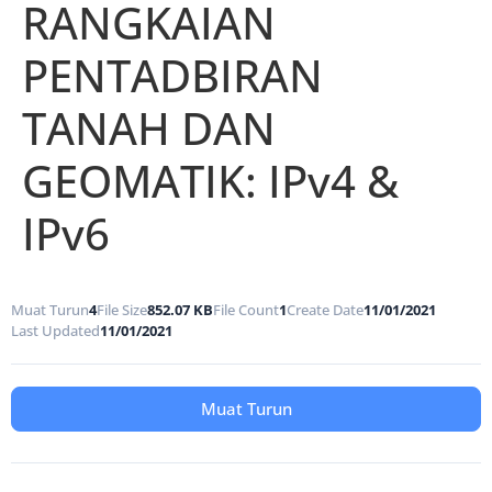
RANGKAIAN
PENTADBIRAN
TANAH DAN
GEOMATIK: IPv4 &
IPv6
Muat Turun
4
File Size
852.07 KB
File Count
1
Create Date
11/01/2021
Last Updated
11/01/2021
Muat Turun