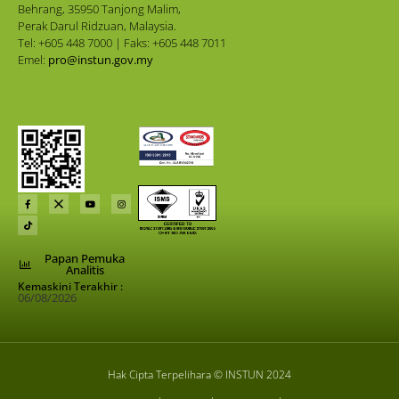
Behrang, 35950 Tanjong Malim,
Perak Darul Ridzuan, Malaysia.
Tel: +605 448 7000 | Faks: +605 448 7011
Emel:
pro@instun.gov.my
Papan Pemuka
Analitis
Kemaskini Terakhir :
06/08/2026
Hak Cipta Terpelihara © INSTUN 2024