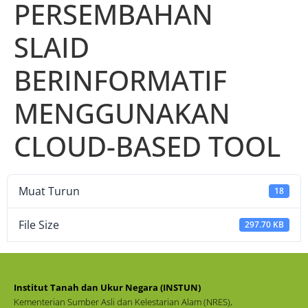
PERSEMBAHAN
SLAID
BERINFORMATIF
MENGGUNAKAN
CLOUD-BASED TOOL
Muat Turun
18
File Size
297.70 KB
Institut Tanah dan Ukur Negara (INSTUN)
Kementerian Sumber Asli dan Kelestarian Alam (NRES),