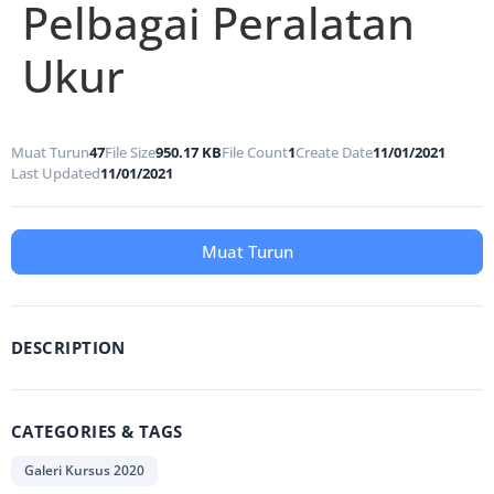
Pelbagai Peralatan
Ukur
Muat Turun
47
File Size
950.17 KB
File Count
1
Create Date
11/01/2021
Last Updated
11/01/2021
Muat Turun
DESCRIPTION
CATEGORIES & TAGS
Galeri Kursus 2020