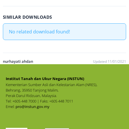
SIMILAR DOWNLOADS
No related download found!
nurhayati ahdan
Updated 11/01/2021
Institut Tanah dan Ukur Negara (INSTUN)
Kementerian Sumber Asli dan Kelestarian Alam (NRES),
Behrang, 35950 Tanjong Malim,
Perak Darul Ridzuan, Malaysia.
Tel: +605 448 7000 | Faks: +605 448 7011
Emel:
pro@instun.gov.my