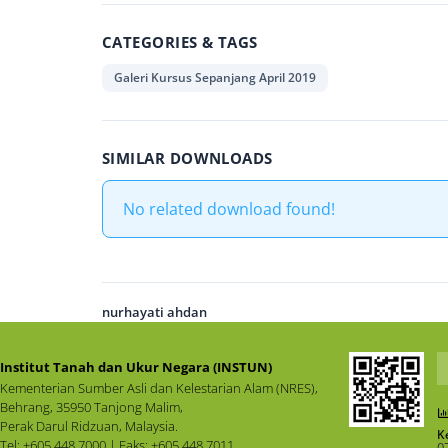
CATEGORIES & TAGS
Galeri Kursus Sepanjang April 2019
SIMILAR DOWNLOADS
No related download found!
nurhayati ahdan
Institut Tanah dan Ukur Negara (INSTUN)
Kementerian Sumber Asli dan Kelestarian Alam (NRES),
Behrang, 35950 Tanjong Malim,
Perak Darul Ridzuan, Malaysia.
K
Tel: +605 448 7000 | Faks: +605 448 7011
0