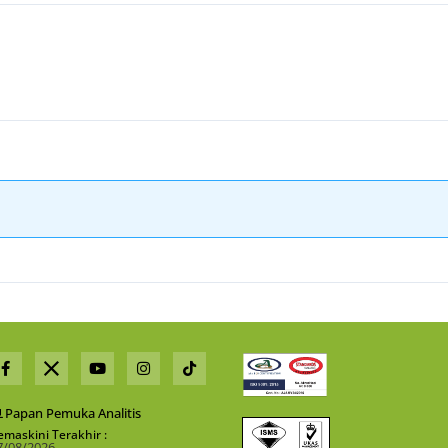
Papan Pemuka Analitis
emaskini Terakhir :
7/08/2026