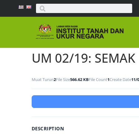
UM 02/19: SEMAK
Muat Turun
2
File Size
566.62 KB
File Count
1
Create Date
11/
DESCRIPTION