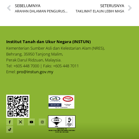
SEBELUMNYA
SETERUSNYA
ARAHAN DALAMAN PENGURUSAN KEWANGAN BILANGAN 2 TAHUN 2021
TAKLIMAT ELAUN LEBIH MASA
Institut Tanah dan Ukur Negara (INSTUN)
Kementerian Sumber Asli dan Kelestarian Alam (NRES),
Behrang, 35950 Tanjong Malim,
Perak Darul Ridzuan, Malaysia.
Tel: +605 448 7000 | Faks: +605 448 7011
Emel:
pro@instun.gov.my