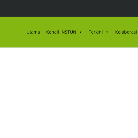
Utama
Kenali INSTUN
Terkini
Kolaborasi 
STUN VOL.1 TAHUN 20