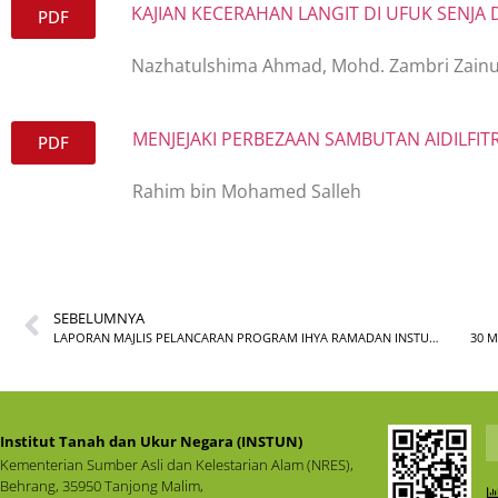
KAJIAN KECERAHAN LANGIT DI UFUK SENJA 
PDF
Nazhatulshima Ahmad, Mohd. Zambri Zainud
MENJEJAKI PERBEZAAN SAMBUTAN AIDILFITR
PDF
Rahim bin Mohamed Salleh
SEBELUMNYA
LAPORAN MAJLIS PELANCARAN PROGRAM IHYA RAMADAN INSTUN 2023 / 1444H
30 M
Institut Tanah dan Ukur Negara (INSTUN)
Kementerian Sumber Asli dan Kelestarian Alam (NRES),
Behrang, 35950 Tanjong Malim,