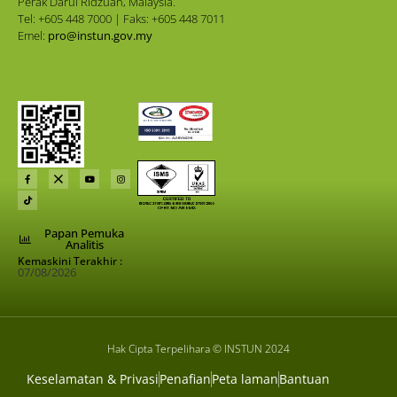
Perak Darul Ridzuan, Malaysia.
Tel: +605 448 7000 | Faks: +605 448 7011
Emel:
pro@instun.gov.my
Papan Pemuka
Analitis
Kemaskini Terakhir :
07/08/2026
Hak Cipta Terpelihara © INSTUN 2024
Keselamatan & Privasi
Penafian
Peta laman
Bantuan