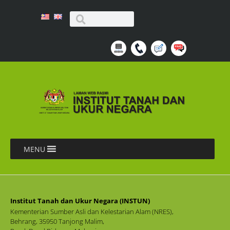
MENU
Institut Tanah dan Ukur Negara (INSTUN)
Kementerian Sumber Asli dan Kelestarian Alam (NRES),
Behrang, 35950 Tanjong Malim,