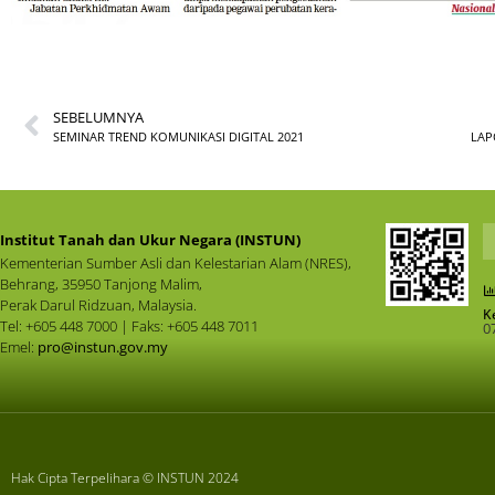
SEBELUMNYA
SEMINAR TREND KOMUNIKASI DIGITAL 2021
LAP
Institut Tanah dan Ukur Negara (INSTUN)
Kementerian Sumber Asli dan Kelestarian Alam (NRES),
Behrang, 35950 Tanjong Malim,
Perak Darul Ridzuan, Malaysia.
K
Tel: +605 448 7000 | Faks: +605 448 7011
0
Emel:
pro@instun.gov.my
Hak Cipta Terpelihara © INSTUN 2024