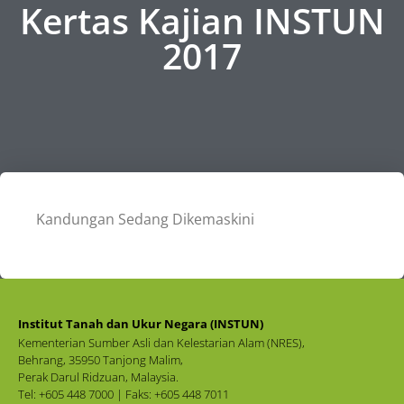
Kertas Kajian INSTUN
2017
Kandungan Sedang Dikemaskini
Institut Tanah dan Ukur Negara (INSTUN)
Kementerian Sumber Asli dan Kelestarian Alam (NRES),
Behrang, 35950 Tanjong Malim,
Perak Darul Ridzuan, Malaysia.
Tel: +605 448 7000 | Faks: +605 448 7011