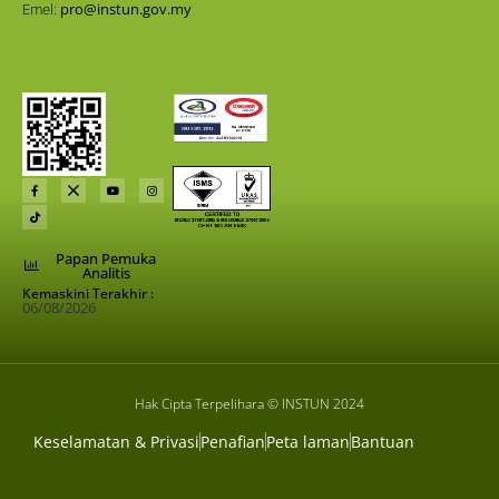
Emel:
pro@instun.gov.my
Papan Pemuka
Analitis
Kemaskini Terakhir :
06/08/2026
Hak Cipta Terpelihara © INSTUN 2024
Keselamatan & Privasi
Penafian
Peta laman
Bantuan