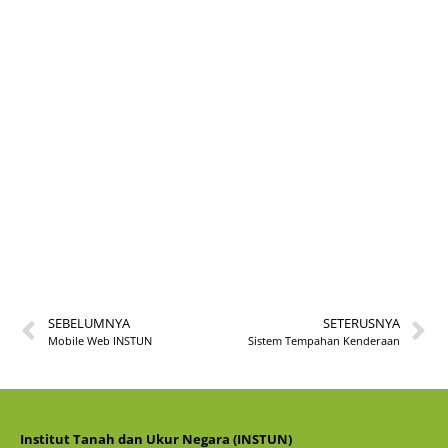
Kod QR INSTUN
SEBELUMNYA
SETERUSNYA
Mobile Web INSTUN
Sistem Tempahan Kenderaan
Institut Tanah dan Ukur Negara (INSTUN)