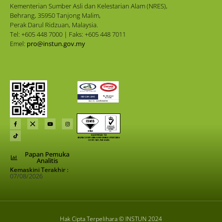
Kementerian Sumber Asli dan Kelestarian Alam (NRES),
Behrang, 35950 Tanjong Malim,
Perak Darul Ridzuan, Malaysia.
Tel: +605 448 7000 | Faks: +605 448 7011
Emel:
pro@instun.gov.my
Papan Pemuka
Analitis
Kemaskini Terakhir :
07/08/2026
Hak Cipta Terpelihara © INSTUN 2024