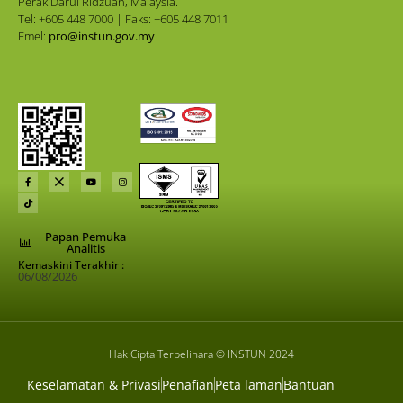
Perak Darul Ridzuan, Malaysia.
Tel: +605 448 7000 | Faks: +605 448 7011
Emel:
pro@instun.gov.my
Papan Pemuka
Analitis
Kemaskini Terakhir :
06/08/2026
Hak Cipta Terpelihara © INSTUN 2024
Keselamatan & Privasi
Penafian
Peta laman
Bantuan