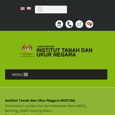
MENU
Institut Tanah dan Ukur Negara (INSTUN)
Kementerian Sumber Asli dan Kelestarian Alam (NRES),
Behrang, 35950 Tanjong Malim,