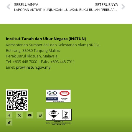
SEBELUMNYA
SETERUSNYA
LAPORAN AKTIVITI KUNJUNGAN HORMAT KE PEJABAT PENGARAH INSTITUT LATIHAN KEMENTERIAN KESIHATAN MALAYSIA (ILKKM) SUNGAI BULOH
ULASAN BUKU BULAN FEBRUARI BIL. 2/2026
Institut Tanah dan Ukur Negara (INSTUN)
Kementerian Sumber Asli dan Kelestarian Alam (NRES),
Behrang, 35950 Tanjong Malim,
Perak Darul Ridzuan, Malaysia.
Tel: +605 448 7000 | Faks: +605 448 7011
Emel:
pro@instun.gov.my