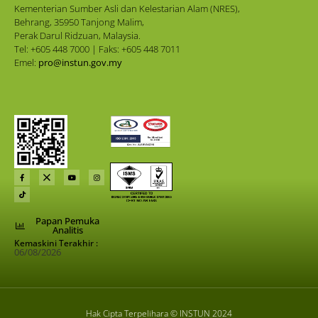
Kementerian Sumber Asli dan Kelestarian Alam (NRES),
Behrang, 35950 Tanjong Malim,
Perak Darul Ridzuan, Malaysia.
Tel: +605 448 7000 | Faks: +605 448 7011
Emel:
pro@instun.gov.my
Papan Pemuka
Analitis
Kemaskini Terakhir :
06/08/2026
Hak Cipta Terpelihara © INSTUN 2024