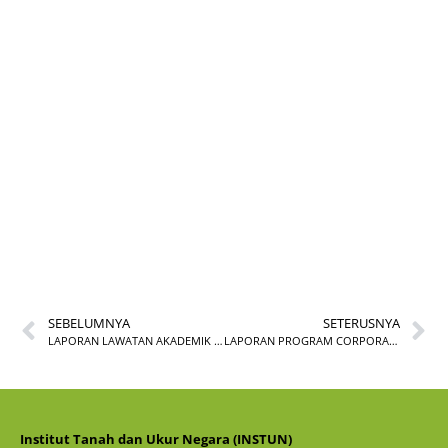
LAPORAN PROGRAM
GLOBAL SURVEYOR’S
DAY 2025
SEBELUMNYA
SETERUSNYA
LAPORAN LAWATAN AKADEMIK PELAJAR DARI MANAGEMENT AND SCIENCE UNIVERSITY (MSU) KE INSTUN
LAPORAN PROGRAM CORPORATE SOCIAL RESPONSIBILITY (CSR) PROGRAM ISTIWA ADZAM RAHMAH 2025
Institut Tanah dan Ukur Negara (INSTUN)