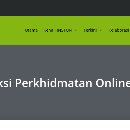
Utama
Kenali INSTUN
Terkini
Kolaborasi 
si Perkhidmatan Onlin