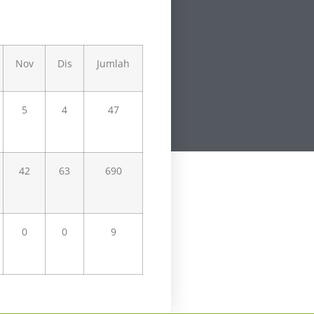
Nov
Dis
Jumlah
5
4
47
42
63
690
0
0
9