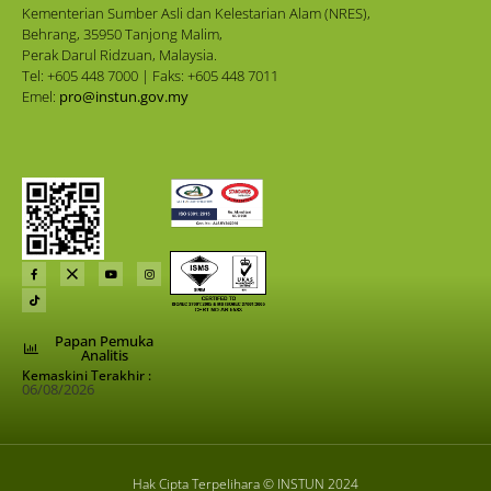
Kementerian Sumber Asli dan Kelestarian Alam (NRES),
Behrang, 35950 Tanjong Malim,
Perak Darul Ridzuan, Malaysia.
Tel: +605 448 7000 | Faks: +605 448 7011
Emel:
pro@instun.gov.my
Papan Pemuka
Analitis
Kemaskini Terakhir :
06/08/2026
Hak Cipta Terpelihara © INSTUN 2024