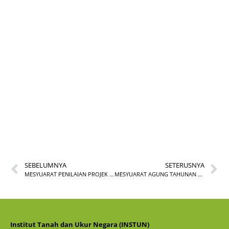
PENGHARGAAN DAN
SANJUNGAN BUDI Sr
AHMAD BIN OMAR
SEBELUMNYA
SETERUSNYA
MESYUARAT PENILAIAN PROJEK KAJIAN GNSS BIL.1/ 2025
MESYUARAT AGUNG TAHUNAN KELAB INSTUN KALI KE-23
Institut Tanah dan Ukur Negara (INSTUN)