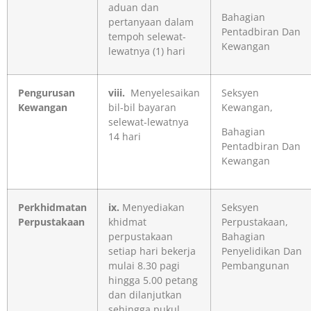
aduan dan
Bahagian
pertanyaan dalam
Pentadbiran Dan
tempoh selewat-
Kewangan
lewatnya (1) hari
Pengurusan
viii.
Menyelesaikan
Seksyen
Kewangan
bil-bil bayaran
Kewangan,
selewat-lewatnya
Bahagian
14 hari
Pentadbiran Dan
Kewangan
Perkhidmatan
ix.
Menyediakan
Seksyen
Perpustakaan
khidmat
Perpustakaan,
perpustakaan
Bahagian
setiap hari bekerja
Penyelidikan Dan
mulai 8.30 pagi
Pembangunan
hingga 5.00 petang
dan dilanjutkan
sehingga pukul