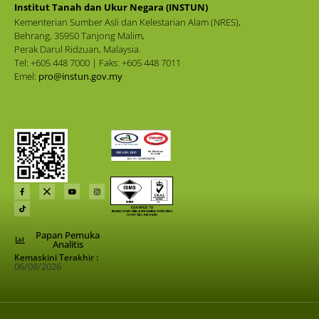
Institut Tanah dan Ukur Negara (INSTUN)
Kementerian Sumber Asli dan Kelestarian Alam (NRES),
Behrang, 35950 Tanjong Malim,
Perak Darul Ridzuan, Malaysia.
Tel: +605 448 7000 | Faks: +605 448 7011
Emel:
pro@instun.gov.my
Papan Pemuka
Analitis
Kemaskini Terakhir :
06/08/2026