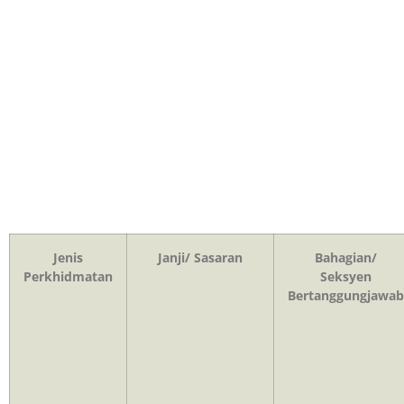
Prestasi Piagam
Pelanggan Bagi
Bulan Januari 2023
Jenis
Janji/ Sasaran
Bahagian/
Perkhidmatan
Seksyen
Bertanggungjawab