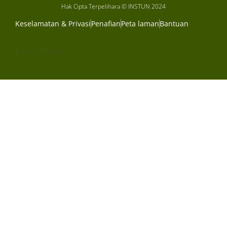
Hak Cipta Terpelihara © INSTUN 2024
Keselamatan & Privasi
Penafian
Peta laman
Bantuan
Dasar Privasi