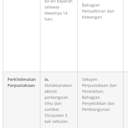
bil-bil bayaran
Bahagian
selewat-
Pentadbiran dan
lewatnya 14
Kewangan
hari.
Perkhidmatan
ix.
Seksyen
Perpustakaan
Melaksanakan
Perpustakaan dan
aktiviti
Penerbitan,
perkongsian
Bahagian
ilmu dan
Penyelidikan dan
sumber
Pembangunan
SSrujukan 5
kali sebulan.