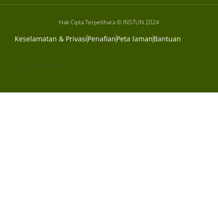
Hak Cipta Terpelihara © INSTUN 2024
Keselamatan & Privasi
Penafian
Peta laman
Bantuan
Dasar Privasi