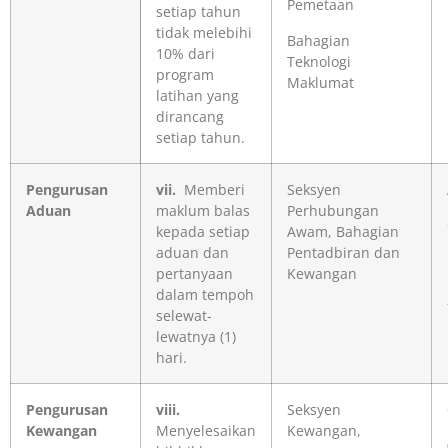
Pemetaan
setiap tahun
tidak melebihi
Bahagian
10% dari
Teknologi
program
Maklumat
latihan yang
dirancang
setiap tahun.
Pengurusan
vii.
Memberi
Seksyen
Aduan
maklum balas
Perhubungan
kepada setiap
Awam, Bahagian
aduan dan
Pentadbiran dan
pertanyaan
Kewangan
dalam tempoh
selewat-
lewatnya (1)
hari.
Pengurusan
viii.
Seksyen
Kewangan
Menyelesaikan
Kewangan,