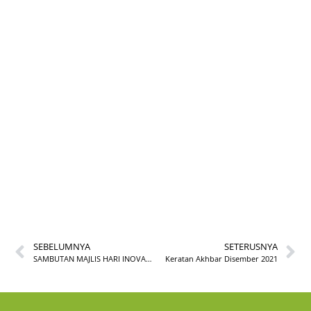
TAHUKAH ANDA? @
UKUR & PEMETAAN
INSTUN BIL. 11/2021
SEBELUMNYA
SETERUSNYA
SAMBUTAN MAJLIS HARI INOVASI INSTUN TAHUN 2021
Keratan Akhbar Disember 2021