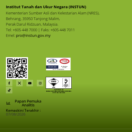
Institut Tanah dan Ukur Negara (INSTUN)
Kementerian Sumber Asli dan Kelestarian Alam (NRES),
Behrang, 35950 Tanjong Malim,
Perak Darul Ridzuan, Malaysia.
Tel: +605 448 7000 | Faks: +605 448 7011
Emel:
pro@instun.gov.my
Papan Pemuka
Analitis
Kemaskini Terakhir :
07/08/2026