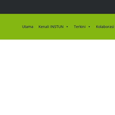
Utama
Kenali INSTUN
Terkini
Kolaborasi 
s Asas Penghantar Not
antu Am Operasi