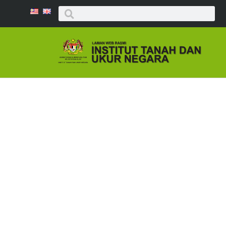
TP05/18 : Kursu
Pemb