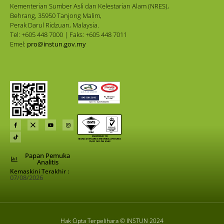
Kementerian Sumber Asli dan Kelestarian Alam (NRES),
Behrang, 35950 Tanjong Malim,
Perak Darul Ridzuan, Malaysia.
Tel: +605 448 7000 | Faks: +605 448 7011
Emel:
pro@instun.gov.my
Papan Pemuka
Analitis
Kemaskini Terakhir :
07/08/2026
Hak Cipta Terpelihara © INSTUN 2024