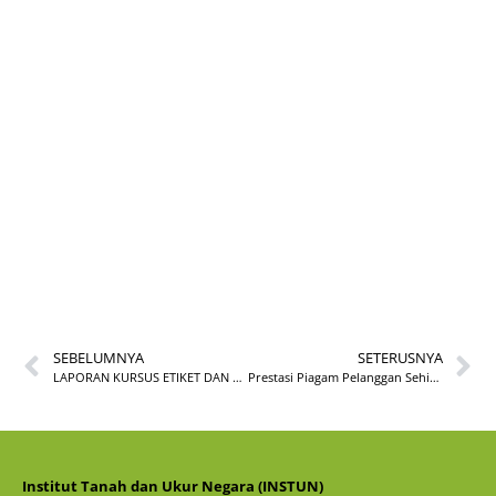
ULASAN BUKU
BULAN DISEMBER
BIL. 2/2024
SEBELUMNYA
SETERUSNYA
LAPORAN KURSUS ETIKET DAN KETERAMPILAN IMEJ BAGI PENCERAMAH DAN PENYELARAS KURSUS INSTUN
Prestasi Piagam Pelanggan Sehingga 30 November 2024
Institut Tanah dan Ukur Negara (INSTUN)