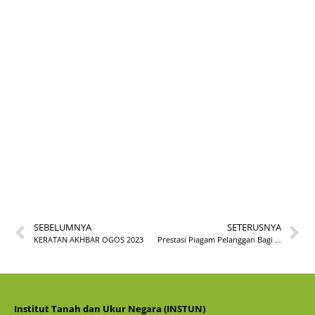
ULASAN BUKU
BULAN OGOS BIL.
1/2023
SEBELUMNYA
SETERUSNYA
KERATAN AKHBAR OGOS 2023
Prestasi Piagam Pelanggan Bagi Bulan Julai 2023
Institut Tanah dan Ukur Negara (INSTUN)