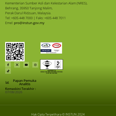
Kementerian Sumber Asli dan Kelestarian Alam (NRES),
Behrang, 35950 Tanjong Malim,
Perak Darul Ridzuan, Malaysia.
Tel: +605 448 7000 | Faks: +605 448 7011
Emel:
pro@instun.gov.my
Papan Pemuka
Analitis
Kemaskini Terakhir :
07/08/2026
Hak Cipta Terpelihara © INSTUN 2024