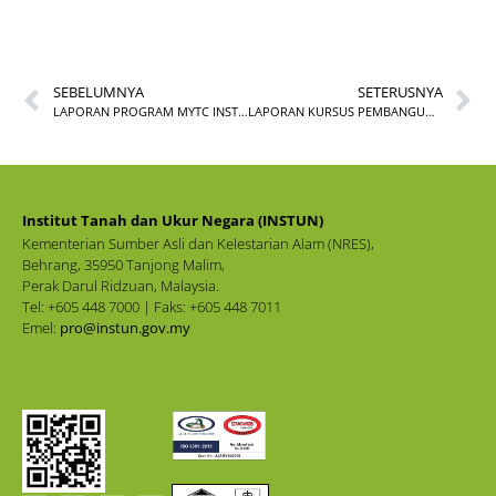
SEBELUMNYA
SETERUSNYA
LAPORAN PROGRAM MYTC INSTUN, PEJABAT PENDIDIKAN DAERAH MUALLIM
LAPORAN KURSUS PEMBANGUNAN CONTENT VIDEO (FILMORA) (TM01/23)
Institut Tanah dan Ukur Negara (INSTUN)
Kementerian Sumber Asli dan Kelestarian Alam (NRES),
Behrang, 35950 Tanjong Malim,
Perak Darul Ridzuan, Malaysia.
Tel: +605 448 7000 | Faks: +605 448 7011
Emel:
pro@instun.gov.my