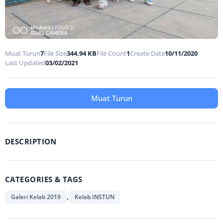
Muat Turun
7
File Size
344.94 KB
File Count
1
Create Date
10/11/2020
Last Updated
03/02/2021
Muat Turun
DESCRIPTION
CATEGORIES & TAGS
,
Galeri Kelab 2019
Kelab INSTUN