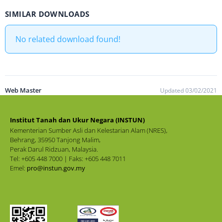
SIMILAR DOWNLOADS
No related download found!
Web Master
Updated 03/02/2021
Institut Tanah dan Ukur Negara (INSTUN)
Kementerian Sumber Asli dan Kelestarian Alam (NRES),
Behrang, 35950 Tanjong Malim,
Perak Darul Ridzuan, Malaysia.
Tel: +605 448 7000 | Faks: +605 448 7011
Emel:
pro@instun.gov.my