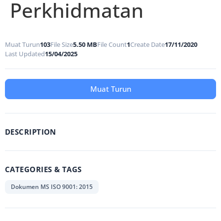
Perkhidmatan
Muat Turun
103
File Size
5.50 MB
File Count
1
Create Date
17/11/2020
Last Updated
15/04/2025
Muat Turun
DESCRIPTION
CATEGORIES & TAGS
Dokumen MS ISO 9001: 2015