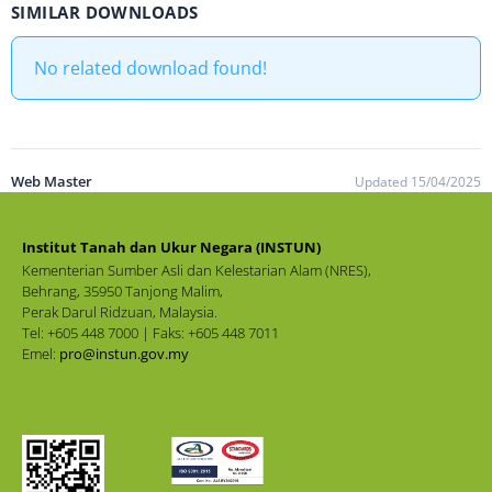
SIMILAR DOWNLOADS
No related download found!
Web Master
Updated 15/04/2025
Institut Tanah dan Ukur Negara (INSTUN)
Kementerian Sumber Asli dan Kelestarian Alam (NRES),
Behrang, 35950 Tanjong Malim,
Perak Darul Ridzuan, Malaysia.
Tel: +605 448 7000 | Faks: +605 448 7011
Emel:
pro@instun.gov.my