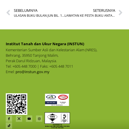
SEBELUMNYA
SETERUSNYA
ULASAN BUKU BULAN JUN BIL. 1/2026
LAWATAN KE PESTA BUKU ANTARABANGSA KUALA LUMPUR (PBAKL)
Institut Tanah dan Ukur Negara (INSTUN)
Kementerian Sumber Asli dan Kelestarian Alam (NRES),
Behrang, 35950 Tanjong Malim,
Perak Darul Ridzuan, Malaysia.
Tel: +605 448 7000 | Faks: +605 448 7011
Emel:
pro@instun.gov.my