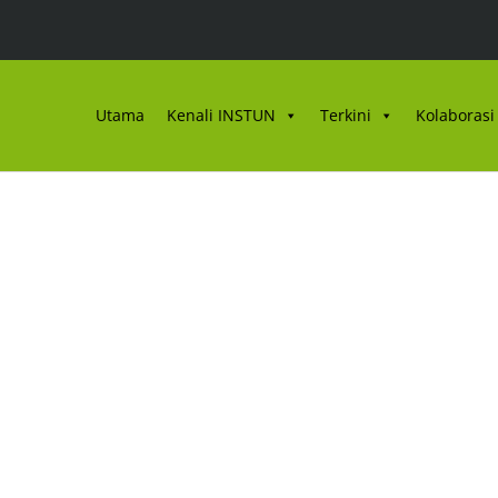
Utama
Kenali INSTUN
Terkini
Kolaborasi 
ALIAN BAGI BULAN JU
SAN DAN PERUNDAN