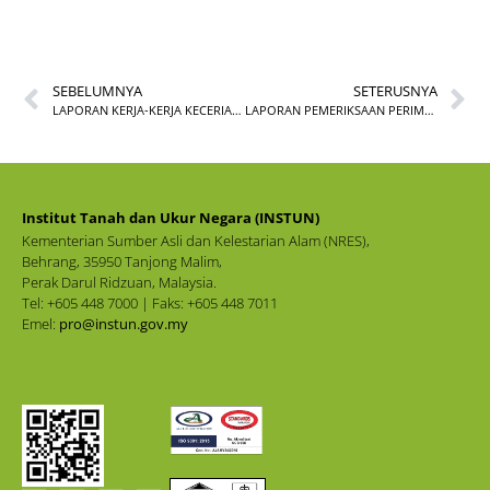
SEBELUMNYA
SETERUSNYA
LAPORAN KERJA-KERJA KECERIAAN INSTUN
LAPORAN PEMERIKSAAN PERIMETER INSTUN BERSAMA PENGARAH INSTUN
Institut Tanah dan Ukur Negara (INSTUN)
Kementerian Sumber Asli dan Kelestarian Alam (NRES),
Behrang, 35950 Tanjong Malim,
Perak Darul Ridzuan, Malaysia.
Tel: +605 448 7000 | Faks: +605 448 7011
Emel:
pro@instun.gov.my