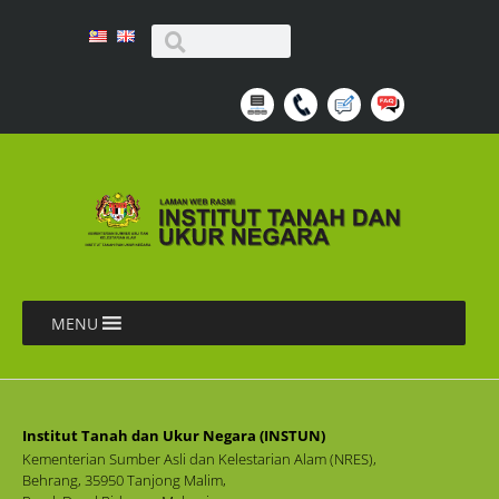
MENU
Institut Tanah dan Ukur Negara (INSTUN)
Kementerian Sumber Asli dan Kelestarian Alam (NRES),
Behrang, 35950 Tanjong Malim,