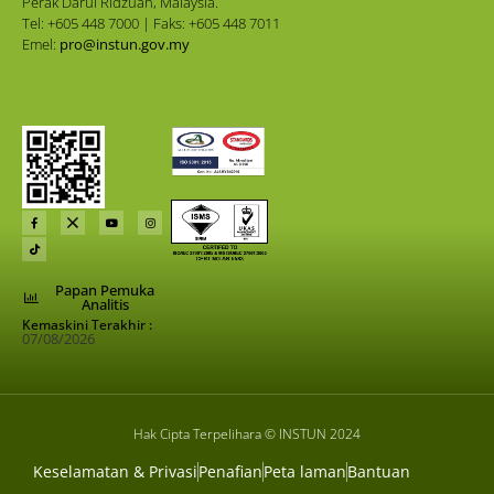
Perak Darul Ridzuan, Malaysia.
Tel: +605 448 7000 | Faks: +605 448 7011
Emel:
pro@instun.gov.my
Papan Pemuka
Analitis
Kemaskini Terakhir :
07/08/2026
Hak Cipta Terpelihara © INSTUN 2024
Keselamatan & Privasi
Penafian
Peta laman
Bantuan